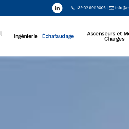
+39 02 90119606
|
info@m
l
Ascenseurs et M
Ingénierie
Échafaudage
Charges