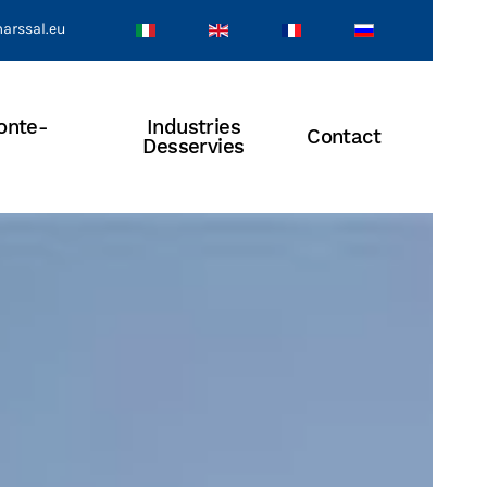
arssal.eu
onte-
Industries
Contact
Desservies